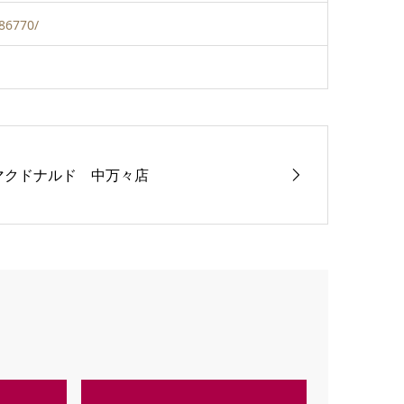
086770/
マクドナルド 中万々店