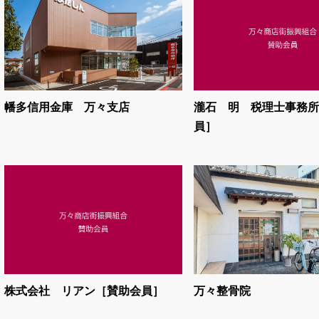
幡多信用金庫 万々支店
瀧石 明 税理士事務所
員］
株式会社 リアン［賛助会員］
万々整骨院