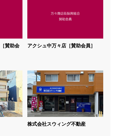
［賛助会
アクシュ中万々店［賛助会員］
株式会社スウィング不動産