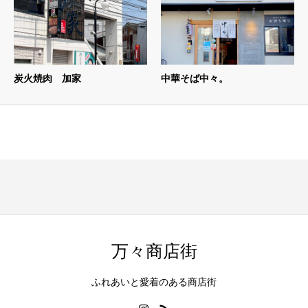
炭火焼肉 加家
中華そば中々。
万々商店街
ふれあいと愛着のある商店街