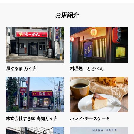
お店紹介
風ぐるま 万々店
料理処 とさべん
株式会社すき家 高知万々店
ハレノ･チーズケーキ